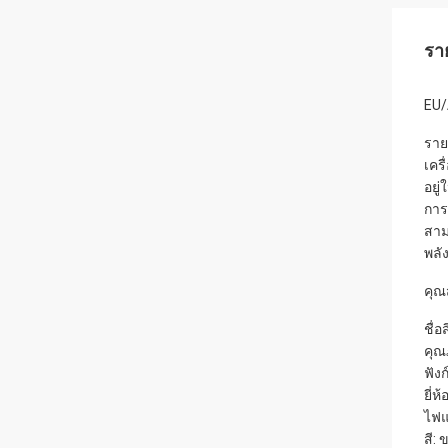
รา
EU/
ราย
เคร
อยู
การ
สาม
พลั
คุณ
ชื่อ
คุณ
ฟัง
ยี่ห
ไฟแ
สี: 