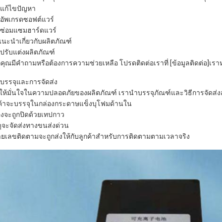
แก้ไขปัญหา
อัพเกรดซอฟต์แวร์
ซ่อมแซมฮาร์ดแวร์
นะนำเกี่ยวกับผลิตภัณฑ์
ปรับแต่งผลิตภัณฑ์
คุณมีคำถามหรือต้องการความช่วยเหลือ โปรดติดต่อเราที่ [ข้อมูลติดต่อ]เราหวั
บรรจุและการจัดส่ง
่อให้มั่นใจในความปลอดภัยของผลิตภัณฑ์ เรานำบรรจุภัณฑ์และวิธีการจัดส่งสำ
ค้าจะบรรจุในกล่องกระดาษแข็งบุโฟมด้านใน
องจะถูกปิดด้วยเทปกาว
ดุจะจัดส่งทางขนส่งด่วน
ยเลขติดตามจะถูกส่งให้กับลูกค้าสำหรับการติดตามตามเวลาจริง