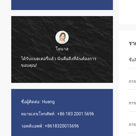
รา
ฟาบริซิโอ เมนดอนก้า
ชื่อ
ผู้จัดการฝ่ายขาย อันโตนิโอ บริการดี!!!
ส่งเร็ว
กา
ชื่อผู้ติดต่อ :
Huang
การ
หมายเลขโทรศัพท์ :
+86 183 2001 5696
การ
วอทส์แอพพ์ :
+8618320015696