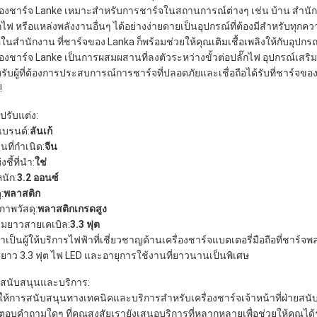
ื่องชาร์จ Lanke เหมาะสำหรับการชาร์จในสถานการณ์ต่างๆ เช่น บ้าน สำนักง
๊กไฟ หรือแหล่งพลังงานอื่นๆ ได้อย่างง่ายดายเป็นอุปกรณ์ที่ต้องมีสำหรับทุ
อในสำนักงาน ที่ชาร์จของ Lanka ก็พร้อมช่วยให้คุณเติมเชื้อเพลิงให้กับอุปก
ื่องชาร์จ Lanke เป็นการผสมผสานที่ลงตัวระหว่างขั้วต่อปลั๊กไฟ อุปกรณ์เสริ
รับผู้ที่ต้องการประสบการณ์การชาร์จที่ปลอดภัยและเชื่อถือได้รับที่ชาร์จข
!
ปรับแต่ง:
แบรนด์:
ลันเก้
นที่กำเนิด:
จีน
่งชี้ที่นำ:
ใช่
นัก:
3.2 ออนซ์
ุ:
พลาสติก
ภาพวัสดุ:
พลาสติกเกรดสูง
มยาวสายเคเบิล:
3.3 ฟุต
กาเป็นผู้ให้บริการไฟฟ้าที่เชี่ยวชาญด้านเครื่องชาร์จแบตเตอรี่มือถือที่ช
ยาว 3.3 ฟุต ไฟ LED และอายุการใช้งานที่ยาวนานเป็นพิเศษ
สนับสนุนและบริการ:
ให้การสนับสนุนทางเทคนิคและบริการสำหรับเครื่องชาร์จเจ้าหน้าที่ฝ่ายสน
่อตอบคำถามใดๆ ที่คุณสงสัยเรายังเสนอบริการที่หลากหลายเพื่อช่วยให้คุณได้