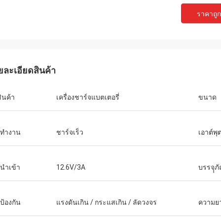
ราคาถูกท
ยละเอียดสินค้า
เควิน
สินค้า
เครื่องชาร์จแบตเตอรี่
ขนาด
 คุณภาพดี ไว้จะอุดหนุนใหม่ :)
รทำงาน
ชาร์จเร็ว
เอาต์พุ
นําเข้า
12.6V/3A
บรรจุุภ
ป้องกัน
แรงดันเกิน / กระแสเกิน / ลัดวงจร
ความยา