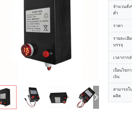
จำนวนสั่งซื
ต่ำ
ราคา
รายละเอี
บรรจุ
เวลาการส
เงื่อนไขก
เงิน
สามารถใ
ผลิต