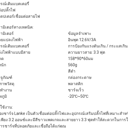
กรณ์เติมแบตเตอรี่
ต่อปลั๊กไฟ
ดปเตอร์เชื่อมต่อสายไฟ
ามิเตอร์ทางเทคนิค:
ามิเตอร์
ข้อมูลจำเพาะ
วยแปลงไฟฟ้า
อินพุต 12.6V/3A
กรณ์เติมแบตเตอรี่
การป้องกันแรงดันเกิน / กระแสเกิน
่งไฟฟ้าแบบมีสาย
ความยาวสาย: 3.3 ฟุต
าด
158*90*60มม
หนัก
560g
สีดำ
จุุภัณฑ์
กล่องกระดาษ
ภาพวัสดุ
พลาสติก
รทำงาน
ชาร์จเร็ว
ภูมิ
-20℃~50℃
ใช้งาน:
ื่องชาร์จ Lanke เป็นตัวเชื่อมต่อปลั๊กไฟและอุปกรณ์เสริมปลั๊กไฟที่เหมาะส
เพียง 3.2 ออนซ์และมีสีขาวแพคเกจและสายยาว 3.3 ฟุตทำให้สะดวกในการใช
การชาร์จที่ปลอดภัยและเชื่อถือได้แก่คุณ