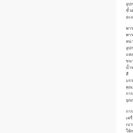
อุป
ขั้ว
อะแ
พาร
พาร
หน่
อุป
แหล
ขน
น้ำ
สี
บรร
คุณ
กา
อุณห
การ
เคร
เบา
ให้