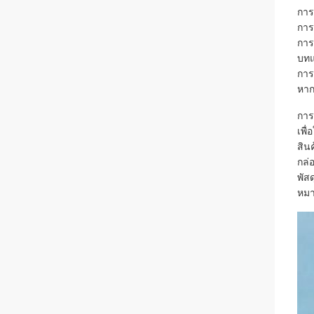
การ
การ
การ
บทแ
การ
หาก
การ
เพื
สิน
กล่
พัส
หมา