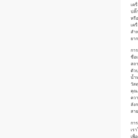
เคร
ปลั
หรื
เคร
สำห
ยาก
การ
ชื่อ
สถา
ตัวบ
น้ำห
วัสด
คุณ
ควา
ลัง
สาย
การ
เรา
เพื