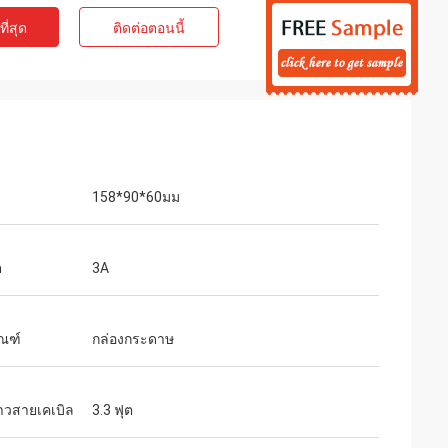
ี่สุด
ติดต่อตอนนี้
158*90*60มม
ต
3A
ัณฑ์
กล่องกระดาษ
วสายเคเบิล
3.3 ฟุต