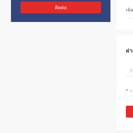
ติดต่อ
เน้
ฝา