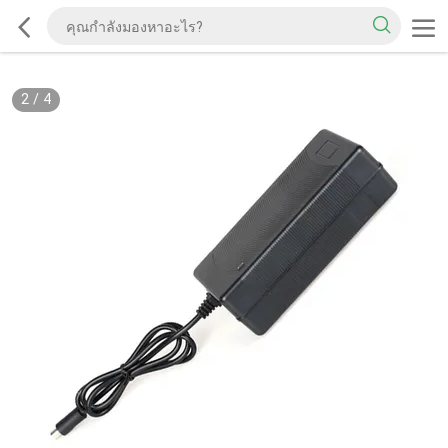
2
/
4