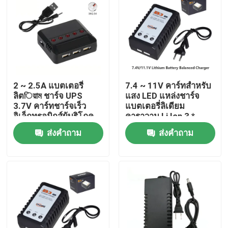
เกี่ยวกับเรา
ทัวร์โรงงาน
2 ~ 2.5A แบตเตอรี่
7.4 ~ 11V คาร์ทสําหรับ
ควบคุมคุณภาพ
ลิตিয়াম ชาร์จ UPS
แสง LED แหล่งชาร์จ
3.7V คาร์ทชาร์จเร็ว
แบตเตอรี่ลิเดียม
อิเล็กทรอนิกส์ผู้บริโภค
คาราวาน Li Ion 3 *
ติดต่อเรา
800mAh ความเร็วสูง
ส่งคำถาม
ส่งคำถาม
ขอใบเสนอราคา
เซลล์แบตเตอรี่ลิเธียมไอออน
เซลล์แบตเตอรี่ลิเธียมไอออนฟอสเฟต