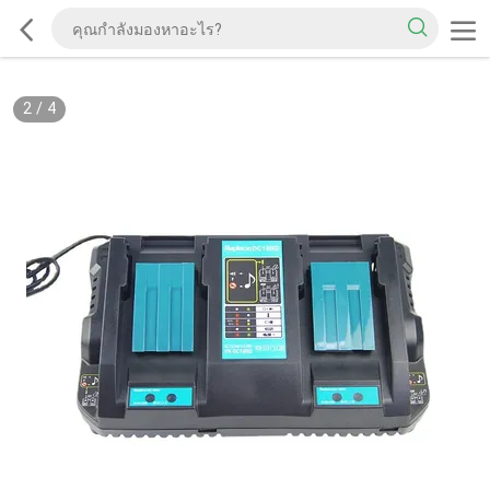
2
/
4