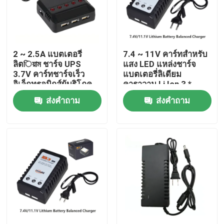
เกี่ยวกับเรา
2 ~ 2.5A แบตเตอรี่
7.4 ~ 11V คาร์ทสําหรับ
ทัวร์โรงงาน
ลิตিয়াম ชาร์จ UPS
แสง LED แหล่งชาร์จ
3.7V คาร์ทชาร์จเร็ว
แบตเตอรี่ลิเดียม
อิเล็กทรอนิกส์ผู้บริโภค
คาราวาน Li Ion 3 *
ควบคุมคุณภาพ
800mAh ความเร็วสูง
ส่งคำถาม
ส่งคำถาม
ติดต่อเรา
ขอใบเสนอราคา
เซลล์แบตเตอรี่ลิเธียมไอออน
เซลล์แบตเตอรี่ลิเธียมไอออนฟอสเฟต