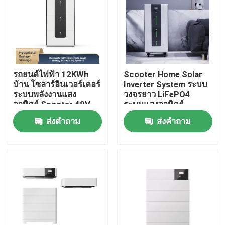
เกี่ยวกับเรา
ทัวร์โรงงาน
รถยนต์ไฟฟ้า 12KWh
Scooter Home Solar
บ้าน โซลาร์อินเวอร์เตอร์
Inverter System ระบบ
ควบคุมคุณภาพ
ระบบพลังงานแสง
วงจรยาว LiFePO4
อาทิตย์ Scooter 48V
ระบบแสงอาทิตย์
ส่งคำถาม
ส่งคำถาม
ติดต่อเรา
ขอใบเสนอราคา
เซลล์แบตเตอรี่ลิเธียมไอออน
เซลล์แบตเตอรี่ลิเธียมไอออนฟอสเฟต