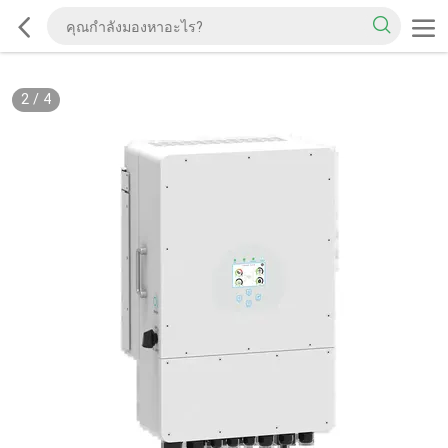
2
/
4