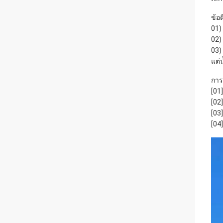
ข้อด
01)
02)
03)
แต่
การ
[01
[02
[03]
[04