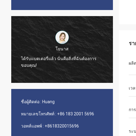
รา
โยนาส
ฟาบริซิโอ เมนด
ตอรี่แล้ว นั่นคือสิ่งที่ฉันต้องการ
ผู้จัดการฝ่ายขาย อันโตนิโอ บ
ผลิต
เวลา
ชื่อผู้ติดต่อ :
Huang
การ
หมายเลขโทรศัพท์ :
+86 183 2001 5696
วอทส์แอพพ์ :
+8618320015696
ระบ