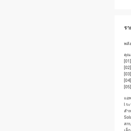
รา
พลั
คุณ
[01
[02
[03
[04
[05
แอพ
Ⅰ.ร
สำห
Sol
สกป
เล็