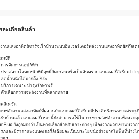
ยละเอียดสินค้า
งงานแสงอาทิตย์ชาร์จเร็วบ้านระบบอินเวอร์เตอร์พลังงานแสงอาทิตย์สกู๊ตเต
สมบัติ
] การจัดการแอป WiFi
] ปราศจากโลหะหนักที่มีฤทธิ์กัดกร่อนหรือเป็นอันตราย แบตเตอรี่ลิเธียม Lif
] ลดน้ำหนักได้มากถึง 70%
] บริการเฉพาะ บำรุงรักษาฟรี
] ตัวเลือกความจุพลังงานที่หลากหลาย
พลิเคชั่น
ะบบพลังงานแสงอาทิตย์ที่ผสานกับแบตเตอรี่ลิเธียมมีประสิทธิภาพทางเศรษ
รับบ้านแล้ว แบตเตอรี่เหล่านี้ยังสามารถใช้ในการขายส่งพลังงานเพื่อควบคุ
ar Plus ยังถูกมองว่าเป็นทางเลือกสำหรับเกาะต่างๆ เนื่องจากพวกเขาพบว่าการใช
รกและมีราคาแพงแบตเตอรี่ลิเธียมจะเป็นประโยชน์อย่างมากในพื้นที่ห่างไกลท
ก ฯลฯ