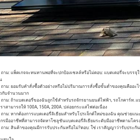
] ถาม: แพ็คเกจจะทนทานพอที่จะปกป้องเซลล์หรือไม่ตอบ: แบตเตอรี่จะบรรจุ
้น
] ถาม: ยอมรับคำสั่งซื้อตัวอย่างหรือไม่ปริมาณการสั่งซื้อขั้นต่ำของคุณคืออ
ยวกับจำนวนมาก
] ถาม: ถ้าแบตเตอรี่ของฉันถูกใช้สำหรับรถจักรยานยนต์ไฟฟ้า, รถโกคาร์ท.
.เราสามารถให้ 100A, 150A, 200A..ปล่อยกระแสไฟต่อเนื่อง
] ถาม: หากต้องการแบตเตอรี่ลิเธียมสำหรับโปรเจ็กต์ใหม่ของฉัน คุณช่วยแนะน
วกรมืออาชีพที่สามารถจัดหาโซลูชันแบตเตอรี่ลิเธียมระดับมืออาชีพตามโค
] ถาม: สินค้าของคุณมีการรับประกันหรือไม่?ตอบ: ใช่ เราสัญญาว่ารับประกัน 
ามสนใจ