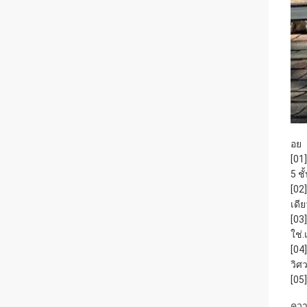
อย
[01
5 ชั
[02
เดี
[03
ใช่
[04
วิศ
[05
คว