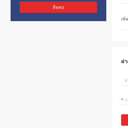
ติดต่อ
เน้
ฝา