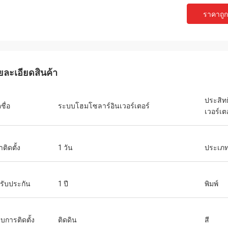
ราคาถูกท
ยละเอียดสินค้า
อนก้า
เควิน
ประสิท
ริการดี!!!
ส่งเร็ว คุณภาพดี ไว้จะอุดหนุนใหม่ :)
ชื่อ
ระบบโฮมโซลาร์อินเวอร์เตอร์
เวอร์เต
ติดตั้ง
1 วัน
ประเภ
รับประกัน
1 ปี
พิมพ์
บการติดตั้ง
ติดดิน
สี