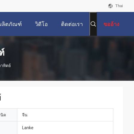
Thai
ผลิตภัณฑ์
วิดีโอ
ติดต่อเรา
ขออ้าง
ฑ์
าทิตย์
์
เนิด
จีน
Lanke