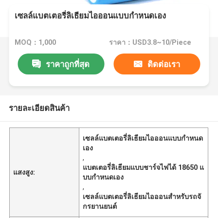
เซลล์แบตเตอรี่ลิเธียมไอออนแบบกำหนดเอง
MOQ：1,000
ราคา：USD3.8~10/Piece
ราคาถูกที่สุด
ติดต่อเรา
รายละเอียดสินค้า
เซลล์แบตเตอรี่ลิเธียมไอออนแบบกำหนด
เอง
,
แบตเตอรี่ลิเธียมแบบชาร์จไฟได้ 18650 แ
แสงสูง:
บบกำหนดเอง
,
เซลล์แบตเตอรี่ลิเธียมไอออนสำหรับรถจั
กรยานยนต์