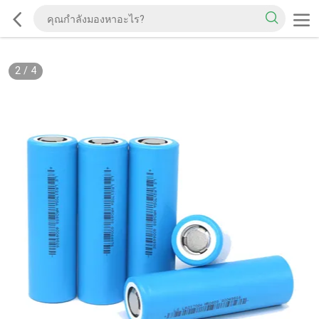
2
/
4