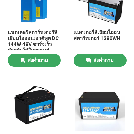
เกี่ยวกับเรา
แบตเตอรี่สตาร์ทเตอร์ลิ
แบตเตอรี่ลิเธียมไออน
ทัวร์โรงงาน
เธียมไอออนเอาต์พุต DC
สตาร์ทเตอร์ 1280WH
144W 48V ชาร์จเร็ว
สำหรับใช้ในรถยนต์
ควบคุมคุณภาพ
ส่งคำถาม
ส่งคำถาม
ติดต่อเรา
ขอใบเสนอราคา
เซลล์แบตเตอรี่ลิเธียมไอออน
เซลล์แบตเตอรี่ลิเธียมไอออนฟอสเฟต