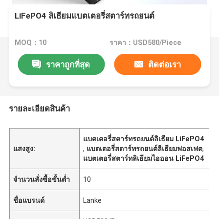
LiFePO4 ลิเธียมแบตเตอรี่สตาร์ทรถยนต์
MOQ：10
ราคา：USD580/Piece
ราคาถูกที่สุด
ติดต่อเรา
รายละเอียดสินค้า
แบตเตอรี่สตาร์ทรถยนต์ลิเธียม LiFePO4
แสงสูง:
,
แบตเตอรี่สตาร์ทรถยนต์ลิเธียมฟอสเฟต
,
แบตเตอรี่สตาร์ทลิเธียมไอออน LiFePO4
จำนวนสั่งซื้อขั้นต่ำ
10
ชื่อแบรนด์
Lanke