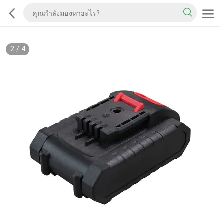
2
/
4