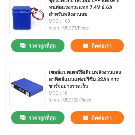
ชุดแบตเตอรี่ลิเธียม LFP EBike ที่
ทนต่อแรงกระแทก 7.4V 6.6A
สำหรับพลังงานลม
MOQ：100
ราคา：USD73/Piece
ราคาถูกที่สุด
ติดต่อเรา
เซลล์แบตเตอรี่ลิเธียมพลังงานแสง
อาทิตย์แบบแท่งปริซึม 32Ah การ
ชาร์จอย่างรวดเร็ว
MOQ：10
ราคา：USD128/Piece
ราคาถูกที่สุด
ติดต่อเรา