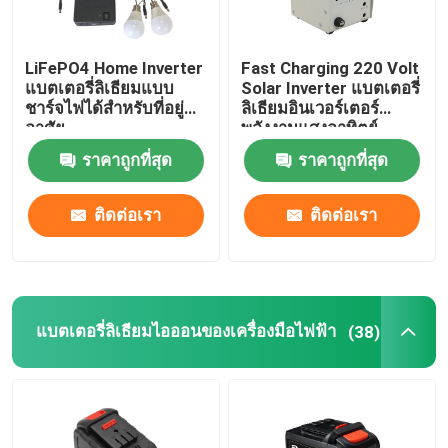
LiFePO4 Home Inverter
Fast Charging 220 Volt
แบตเตอรี่ลิเธียมแบบ
Solar Inverter แบตเตอรี่
ชาร์จไฟได้สำหรับที่อยู่
ลิเธียมอินเวอร์เตอร์
อาศัย
พลังงานแสงอาทิตย์
20000mAh
ราคาถูกที่สุด
ราคาถูกที่สุด
ติดต่อเรา
ติดต่อเรา
แบตเตอรี่ลิเธียมไอออนของเครื่องมือไฟฟ้า
(38)