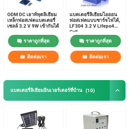
ODM DC เอาท์พุตลิเธียม
แบตเตอรี่ลิเธียมไอออน
เหล็กฟอสเฟตแบตเตอรี่
ฟอสเฟตแบบชาร์จไฟได้,
เซลล์ 3.2 V 9W เข้ากันได้
LF304 3.2 V Lifepo4
Cell
ราคาถูกที่สุด
ราคาถูกที่สุด
ติดต่อเรา
ติดต่อเรา
แบตเตอรี่ลิเธียมอินเวอร์เตอร์ที่บ้าน
(10)