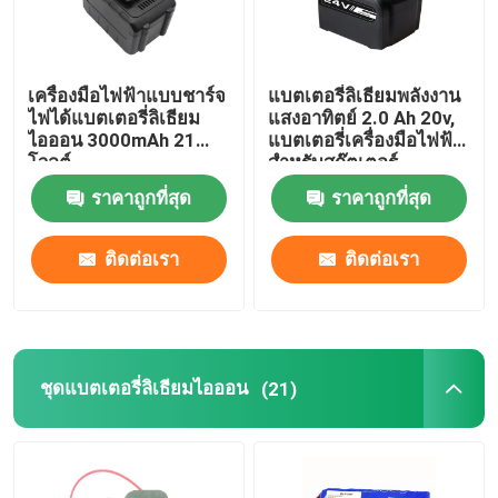
เครื่องมือไฟฟ้าแบบชาร์จ
แบตเตอรี่ลิเธียมพลังงาน
ไฟได้แบตเตอรี่ลิเธียม
แสงอาทิตย์ 2.0 Ah 20v,
ไอออน 3000mAh 21
แบตเตอรี่เครื่องมือไฟฟ้า
โวลต์
สำหรับสกู๊ตเตอร์
ราคาถูกที่สุด
ราคาถูกที่สุด
ติดต่อเรา
ติดต่อเรา
ชุดแบตเตอรี่ลิเธียมไอออน
(21)