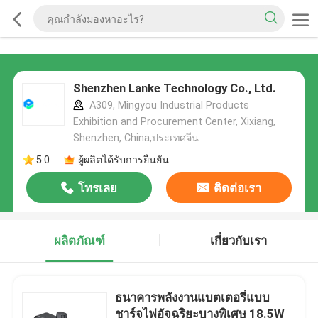
Shenzhen Lanke Technology Co., Ltd.
A309, Mingyou Industrial Products
Exhibition and Procurement Center, Xixiang,
Shenzhen, China,ประเทศจีน
5.0
ผู้ผลิตได้รับการยืนยัน
โทรเลย
ติดต่อเรา
ผลิตภัณฑ์
เกี่ยวกับเรา
ธนาคารพลังงานแบตเตอรี่แบบ
ชาร์จไฟอัจฉริยะบางพิเศษ 18.5W