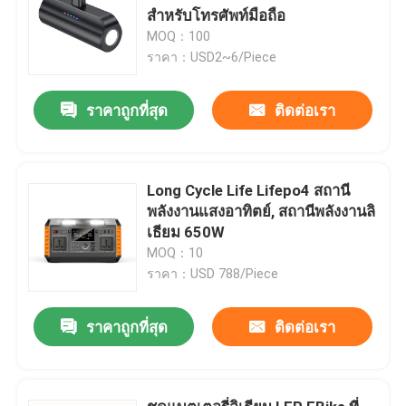
สำหรับโทรศัพท์มือถือ
MOQ：100
ราคา：USD2~6/Piece
ราคาถูกที่สุด
ติดต่อเรา
Long Cycle Life Lifepo4 สถานี
พลังงานแสงอาทิตย์, สถานีพลังงานลิ
เธียม 650W
MOQ：10
ราคา：USD 788/Piece
ราคาถูกที่สุด
ติดต่อเรา