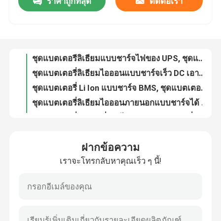
ราคาถูกที่สุด
ติดต่อเรา
ชุดแบตเตอรี่ลิเธียมไอออน ODM 200mAh 7.4V ใช้สกู๊ตเตอร์ไฟฟ้า
LFP Solar 18650 แบตเตอรี่ลิเธียมไอออนแบบรีชาร์จ 7.4 V 2200mah Bank Type
เกี่ยวกับเรา
ชุดแบตเตอรี่ลิเธียมไอออนพลังงานแสงอาทิตย์ 12v LiFePO4 การใช้งานคาราวานมากเกินไป
ชุดแบตเตอรี่ลิเธียมแบบชาร์จไฟของ UPS, ชุดแบตเตอรี่สกูตเตอร์ 2000mAh
ทัวร์โรงงาน
ชุดแบตเตอรี่ลิเธียมไอออนแบบชาร์จเร็ว DC เอาท์พุต 3.7 V สำหรับใช้งานในรถจักรยานยนต์
ชุดแบตเตอรี่ Li Ion แบบชาร์จ BMS, ชุดแบตเตอรี่ Li Ion 18650 12v
ควบคุมคุณภาพ
ชุดแบตเตอรี่ลิเธียมไอออนภายนอกแบบชาร์จได้ 14000mAh การใช้งาน Ebike แบบกำหนดเอง
ชุดแบตเตอรี่ Li Ion ที่จ่ายไฟเกิน, ชุดแบตเตอรี่ลิเธียม 12v 10000mAh
LiFePO4 ชุดแบตเตอรี่ลิเธียมไอออนแบบกำหนดเอง 14500 การใช้จักรยานไฟฟ้าประเภทธนาคาร
ติดต่อเรา
การชาร์จอย่างรวดเร็ว 2000mAh เครื่องมือไฟฟ้าการชาร์จอย่างรวดเร็วแบตเตอรี่ลิเธียมไอออน 18V LiFePO4
ฝากข้อความ
14.8W E-bike 200mAh เครื่องมือไฟฟ้า OEM แบตเตอรี่ลิเธียมไอออนรถจักรยานยนต์ความเร็วสูง 7.4V
ขอใบเสนอราคา
เราจะโทรกลับหาคุณเร็ว ๆ นี้!
สำหรับแหล่งจ่ายไฟเครื่องมือไฟฟ้าแบตเตอรี่ลิเธียมไอออนของเล่น 14.4W 18650 7.2V
ของขวัญ 15.6W ~ 24W สกู๊ตเตอร์ไฟฟ้าผลิตภัณฑ์แบบชาร์จไฟได้แบตเตอรี่ลิเธียมไอออนเครื่องมือไฟฟ้า
เซลล์แบตเตอรี่ลิเธียมไอออน
ของเล่น สินค้า UPS A เครื่องมือไฟฟ้า แบตเตอรี่ลิเธียมไอออน สกู๊ตเตอร์ LiFePO4 ที่ใช้งานร่วมกันได้
เครื่องมือพลังงานแสงอาทิตย์แบตเตอรี่ลิเธียมไอออน 12V ใช้ Escooter ที่เข้ากันได้
เซลล์แบตเตอรี่ลิเธียมไอออนฟอสเฟต