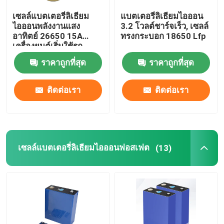
เซลล์แบตเตอรี่ลิเธียม
แบตเตอรี่ลิเธียมไอออน
RC แบตเตอรี่ลิเธียมไอออน
ไอออนพลังงานแสง
3.2 โวลต์ชาร์จเร็ว, เซลล์
อาทิตย์ 26650 15A
ทรงกระบอก 18650 Lfp
เครื่องยนต์เริ่มใช้รถ
แบตเตอรี่ลิเธียมไอออนสตาร์ทเตอร์
กอล์ฟ
ราคาถูกที่สุด
ราคาถูกที่สุด
เครื่องชาร์จแบตเตอรี่ลิเธียม
ติดต่อเรา
ติดต่อเรา
เซลล์แบตเตอรี่ลิเธียมไอออนฟอสเฟต
(13)